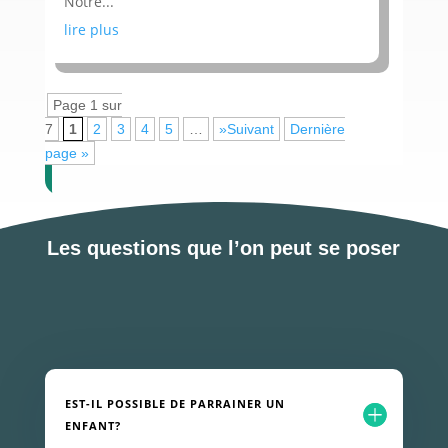
Notre...
lire plus
Page 1 sur
7
1
2
3
4
5
…
»Suivant
Dernière
page »
Les questions que l’on peut se poser
EST-IL POSSIBLE DE PARRAINER UN
ENFANT?