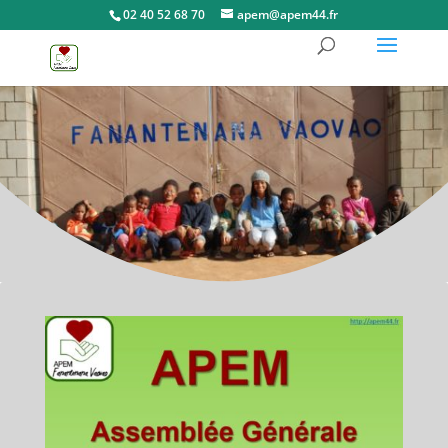
02 40 52 68 70
apem@apem44.fr