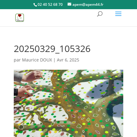
02 40 52 68 70
apem@apem44.fr
20250329_105326
par
Maurice DOUX
|
Avr 6, 2025