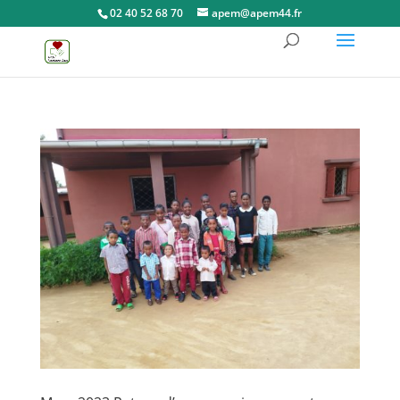
02 40 52 68 70
apem@apem44.fr