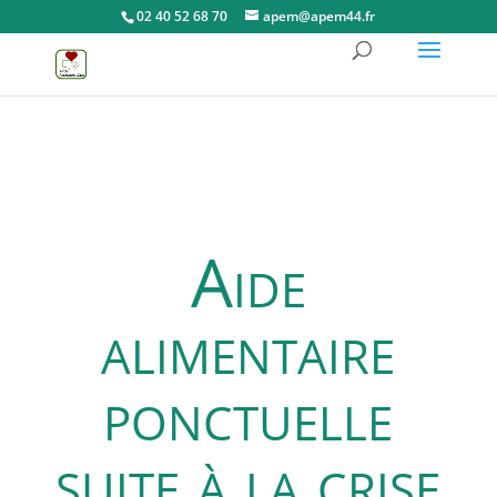
02 40 52 68 70
apem@apem44.fr
Aide
alimentaire
ponctuelle
suite à la crise